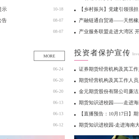
提示
【乡村振兴】党建引领强担
10-18
公告
产融链通自贸港——天然橡
08-07
产业服务联盟走进大湾区 开
08-07
投资者保护宣传
Inv
MORE
证券期货经营机构及其工作人
06-24
期货经营机构及其工作人员廉洁从
06-20
金元期货股份有限公司廉洁
06-20
期货知识进校园——走进海
06-13
【直播预告：10月17日
06-13
期货知识进校园-走进海南
06-12