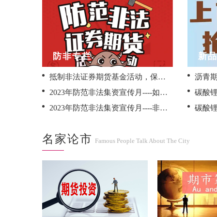
防非专栏
新
抵制非法证券期货基金活动，保护投资者合法权益<br>——2024年全国防范非法证券期货基金宣传月活动
2023年防范非法集资宣传月----如何应对及辨识非法期货交易
2023年防范非法集资宣传月----非法集资如何认定
名家论市
Famous People Talk About The City