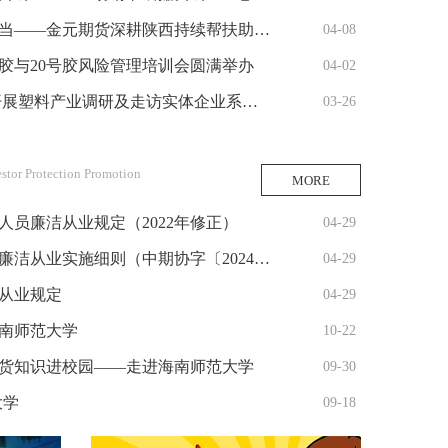
当——金元期货深耕陕西持续帮扶助振兴
04-08
胶与20号胶风险管理培训会圆满举办
04-02
展塑料产业调研及走访实体企业系列活动
03-26
estor Protection Promotion
MORE
员廉洁从业规定（2022年修正）
04-29
业实施细则（中期协字〔2024〕132号）
04-29
从业规定
04-29
南师范大学
10-22
】期货知识进校园——走进海南师范大学
09-30
大学
09-18