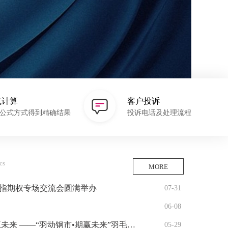
式计算
客户投诉
公式方式得到精确结果
投诉电话及处理流程
cs
MORE
股指期权专场交流会圆满举办
07-31
06-08
—“羽动钢市•期赢未来”羽毛球友谊赛圆满落幕
05-29