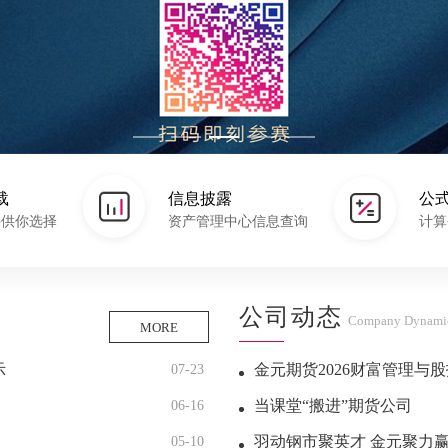
载
信息披露
公
件供你选择
资产管理中心信息查询
计算
公司动态
Company Dynami
MORE
示
金元期货2026财富管理与
07-23
当课堂“搬进”期货公司
06-16
羽动钢市聚英才 金元聚力赢未来 —
05-10