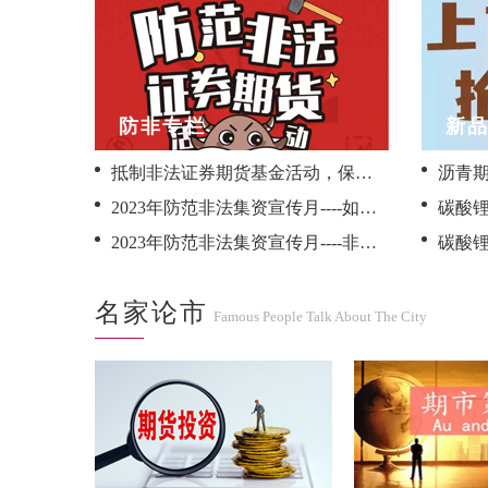
防非专栏
新
抵制非法证券期货基金活动，保护投资者合法权益<br>——2024年全国防范非法证券期货基金宣传月活动
2023年防范非法集资宣传月----如何应对及辨识非法期货交易
2023年防范非法集资宣传月----非法集资如何认定
名家论市
Famous People Talk About The City