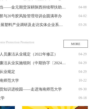
当——金元期货深耕陕西持续帮扶助振兴
04-08
胶与20号胶风险管理培训会圆满举办
04-02
展塑料产业调研及走访实体企业系列活动
03-26
estor Protection Promotion
MORE
员廉洁从业规定（2022年修正）
04-29
业实施细则（中期协字〔2024〕132号）
04-29
从业规定
04-29
南师范大学
10-22
】期货知识进校园——走进海南师范大学
09-30
大学
09-18