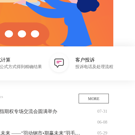
式计算
客户投诉
公式方式得到精确结果
投诉电话及处理流程
cs
MORE
股指期权专场交流会圆满举办
07-31
06-08
—“羽动钢市•期赢未来”羽毛球友谊赛圆满落幕
05-29