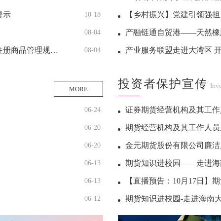
提示
【乡村振兴】党建引领强担
10-18
产融链通自贸港——天然橡
08-04
6年8月修订版）的公告
产业服务联盟走进大湾区 开
08-04
投资者保护宣传
Inv
MORE
证券期货经营机构及其工作人
06-24
期货经营机构及其工作人员廉洁从
06-20
金元期货股份有限公司廉洁
06-20
期货知识进校园——走进海
06-13
【直播预告：10月17日
06-13
期货知识进校园-走进海南
06-12